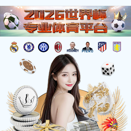
立即注册
BB下载
带您畅享全球体育盛
事
专业平台，数据精准，
高清直播
覆盖热门体育项
目。
聚焦足球、篮球、电竞等赛事，
每日内容实时更
新
。
极速访问
下载APP